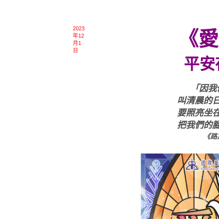
2023
《愛
年12
月1
日
平安
「因我
叫清晨的
要照亮坐
把我們的
《路