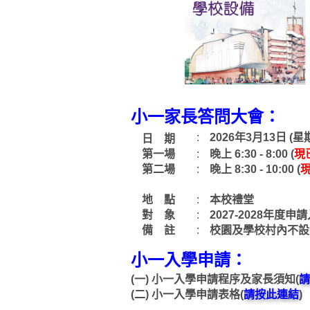
小一家長答問大會：
:
2026年3月13日 (星
日 期
第一場
:
晚上 6:30 - 8:00 (
現
第二場
:
晚上 8:30 - 10:00 (
地 點
:
本校禮堂
對 象
:
2027-2028年度
備 註
:
校園及學校村內不設
小一入學申請：
(一)
小一入學申請程序及家長須知(
請
(二)
小一入學申請表格(
請按此連結
)